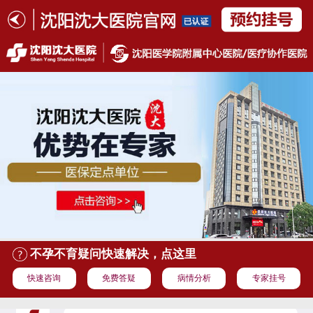
不孕不育疑问快速解决，点这里
快速咨询
免费答疑
病情分析
专家挂号