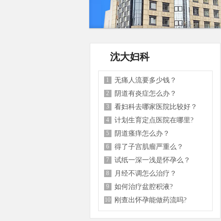
沈大妇科
1
无痛人流要多少钱？
2
阴道有炎症怎么办？
3
看妇科去哪家医院比较好？
4
计划生育定点医院在哪里?
5
阴道瘙痒怎么办？
6
得了子宫肌瘤严重么？
7
试纸一深一浅是怀孕么？
8
月经不调怎么治疗？
9
如何治疗盆腔积液?
10
刚查出怀孕能做药流吗?